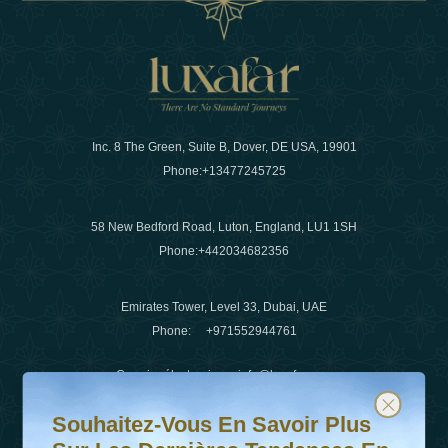
Inc. 8 The Green, Suite B, Dover, DE USA, 19901
Phone:
+13477245725
58 New Bedford Road, Luton, England, LU1 1SH
Phone:
+442034682356
Emirates Tower, Level 33, Dubai, UAE
Phone:
+971552944761
Courrier électronique
:
info@luxafar.com
Souhaitez-vous en savoir plus sur les dernières tendanc
Abonnez-vous à notre newsletter et restez informé
WhatsApp N°
:
+442034682356
Souhaitez-Vous En Savoir Plus
+971552944761