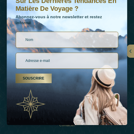
Sur Les Dernières Tendances En
Matière De Voyage ?
Abonnez-vous à notre newsletter et restez
informé
LIENS
À Propos De Nous
SOUSCRIRE
Types De Vacances
Inspirations
Expérience
Boutique
Contacter