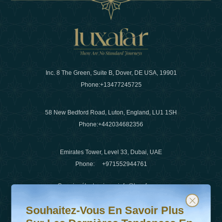
Inc. 8 The Green, Suite B, Dover, DE USA, 19901
Phone:
+13477245725
58 New Bedford Road, Luton, England, LU1 1SH
Phone:
+442034682356
Emirates Tower, Level 33, Dubai, UAE
Phone:
+971552944761
Courrier électronique
:
info@luxafar.com
Souhaitez-vous en savoir plus sur les dernières tendanc
Abonnez-vous à notre newsletter et restez informé
WhatsApp N°
:
+442034682356
Souhaitez-Vous En Savoir Plus
+971552944761