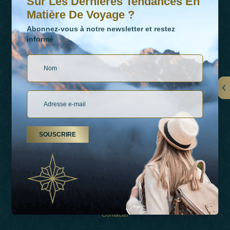
Sur Les Dernières Tendances En
Matière De Voyage ?
Abonnez-vous à notre newsletter et restez
informé
LIENS
À Propos De Nous
SOUSCRIRE
Types De Vacances
Inspirations
Expérience
Boutique
Contacter