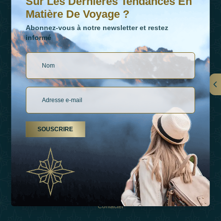
Sur Les Dernières Tendances En
Matière De Voyage ?
Abonnez-vous à notre newsletter et restez
informé
LIENS
À Propos De Nous
SOUSCRIRE
Types De Vacances
Inspirations
Expérience
Boutique
Contacter