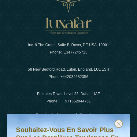
Inc. 8 The Green, Suite B, Dover, DE USA, 19901
Phone:
+13477245725
58 New Bedford Road, Luton, England, LU1 1SH
Phone:
+442034682356
Emirates Tower, Level 33, Dubai, UAE
Phone:
+971552944761
Courrier électronique
:
info@luxafar.com
Souhaitez-vous en savoir plus sur les dernières tendanc
Abonnez-vous à notre newsletter et restez informé
WhatsApp N°
:
+442034682356
Souhaitez-Vous En Savoir Plus
+971552944761