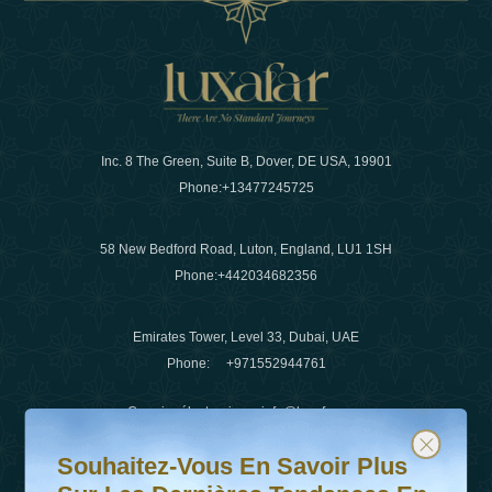
Inc. 8 The Green, Suite B, Dover, DE USA, 19901
Phone:
+13477245725
58 New Bedford Road, Luton, England, LU1 1SH
Phone:
+442034682356
Emirates Tower, Level 33, Dubai, UAE
Phone:
+971552944761
Courrier électronique
:
info@luxafar.com
Souhaitez-vous en savoir plus sur les dernières tendanc
Abonnez-vous à notre newsletter et restez informé
WhatsApp N°
:
+442034682356
Souhaitez-Vous En Savoir Plus
+971552944761