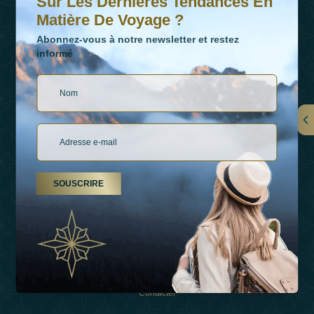
Sur Les Dernières Tendances En
Matière De Voyage ?
Abonnez-vous à notre newsletter et restez
informé
LIENS
À Propos De Nous
SOUSCRIRE
Types De Vacances
Inspirations
Expérience
Boutique
Contacter