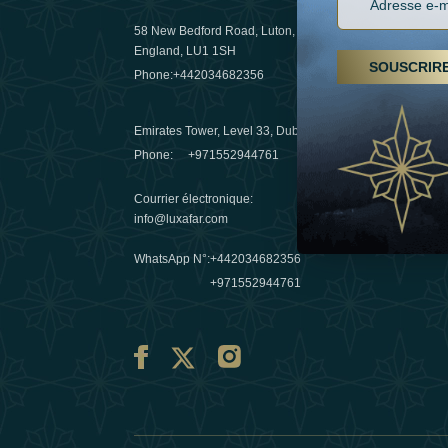
58 New Bedford Road, Luton,
Randonnées
England, LU1 1SH
arabes un
SOUSCRIR
Phone:
+442034682356
destinatio
03 April 20
Emirates Tower, Level 33, Dubai, UAE
Evasions h
Phone:
+971552944761
Émirats : r
Courrier électronique
:
10 March 
info@luxafar.com
WhatsApp N°
:
+442034682356
+971552944761