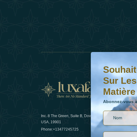
Souhaitez-vous en s
Abonnez-vous à notr
Souhait
Sur Les
Matière
Actual
Abonnez-vous à 
Inc. 8 The Green, Suite B, Dover, DE
Comment l
USA, 19901
les voyage
Phone:
+13477245725
29 April 20