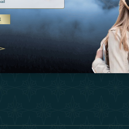
Vacances
Termes Et Conditi
, soins spa et yoga, les Émirats
Inspirations
is s'imposent comme une
E
Devenez Partenair
n de bien-être
Expérience
25
Our Team
Boutique
ivernales pour les voyageurs des
edéfinir le voyage de luxe
Contacter
2025