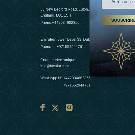
58 New Bedford Road, Luton,
Randonnées
England, LU1 1SH
arabes un
SOUSCRIR
Phone:
+442034682356
destinatio
03 April 20
Emirates Tower, Level 33, Dubai, UAE
Evasions h
Phone:
+971552944761
Émirats : r
Courrier électronique
:
10 March 
info@luxafar.com
WhatsApp N°
:
+442034682356
+971552944761