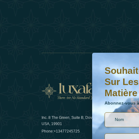
Souhaitez-vous en s
Abonnez-vous à notr
Souhait
Sur Les
Matière
Actual
Abonnez-vous à 
Inc. 8 The Green, Suite B, Dover, DE
Comment l
USA, 19901
les voyage
Phone:
+13477245725
29 April 20