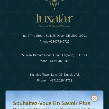
Inc. 8 The Green, Suite B, Dover, DE USA, 19901
Phone:
+13477245725
58 New Bedford Road, Luton, England, LU1 1SH
Phone:
+442034682356
Emirates Tower, Level 33, Dubai, UAE
Phone:
+971552944761
Courrier électronique
:
info@luxafar.com
Souhaitez-vous en savoir plus sur les dernières tendanc
Abonnez-vous à notre newsletter et restez informé
WhatsApp N°
:
+442034682356
Souhaitez-Vous En Savoir Plus
+971552944761