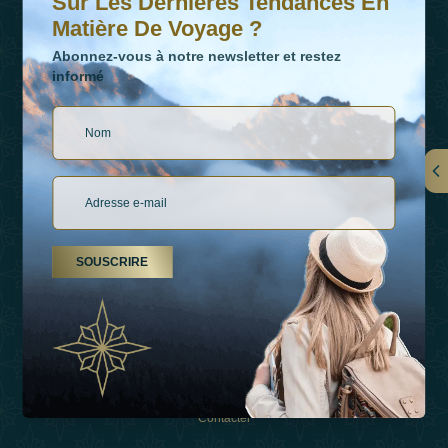
Sur Les Dernières Tendances En
Matière De Voyage ?
Abonnez-vous à notre newsletter et restez
informé
LIENS
À Propos De Nous
SOUSCRIRE
Types De Vacances
Inspirations
Expérience
Boutique
Contacter