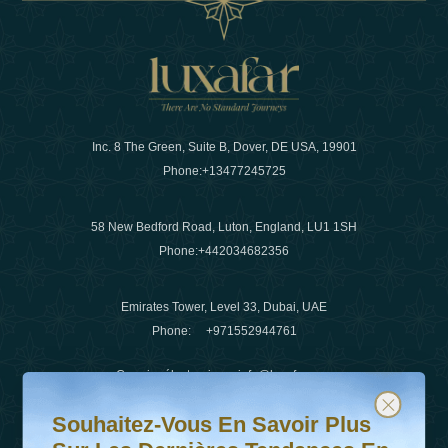
Inc. 8 The Green, Suite B, Dover, DE USA, 19901
Phone:
+13477245725
58 New Bedford Road, Luton, England, LU1 1SH
Phone:
+442034682356
Emirates Tower, Level 33, Dubai, UAE
Phone:
+971552944761
Courrier électronique
:
info@luxafar.com
Souhaitez-vous en savoir plus sur les dernières tendanc
Abonnez-vous à notre newsletter et restez informé
WhatsApp N°
:
+442034682356
Souhaitez-Vous En Savoir Plus
+971552944761