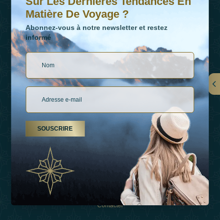
Sur Les Dernières Tendances En
Matière De Voyage ?
Abonnez-vous à notre newsletter et restez
informé
LIENS
À Propos De Nous
SOUSCRIRE
Types De Vacances
Inspirations
Expérience
Boutique
Contacter