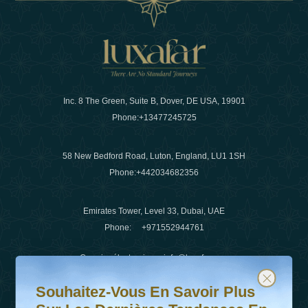
Inc. 8 The Green, Suite B, Dover, DE USA, 19901
Phone:
+13477245725
58 New Bedford Road, Luton, England, LU1 1SH
Phone:
+442034682356
Emirates Tower, Level 33, Dubai, UAE
Phone:
+971552944761
Courrier électronique
:
info@luxafar.com
Souhaitez-vous en savoir plus sur les dernières tendanc
Abonnez-vous à notre newsletter et restez informé
WhatsApp N°
:
+442034682356
Souhaitez-Vous En Savoir Plus
+971552944761