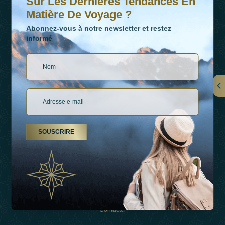
Sur Les Dernières Tendances En
Matière De Voyage ?
Abonnez-vous à notre newsletter et restez
informé
LIENS
À Propos De Nous
SOUSCRIRE
Types De Vacances
Inspirations
Expérience
Boutique
Contacter