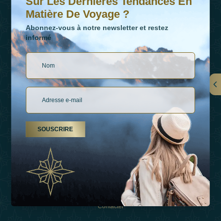
Sur Les Dernières Tendances En
Matière De Voyage ?
Abonnez-vous à notre newsletter et restez
informé
LIENS
À Propos De Nous
SOUSCRIRE
Types De Vacances
Inspirations
Expérience
Boutique
Contacter