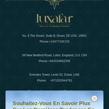
Inc. 8 The Green, Suite B, Dover, DE USA, 19901
Phone:
+13477245725
58 New Bedford Road, Luton, England, LU1 1SH
Phone:
+442034682356
Emirates Tower, Level 33, Dubai, UAE
Phone:
+971552944761
Courrier électronique
:
info@luxafar.com
Souhaitez-vous en savoir plus sur les dernières tendanc
Abonnez-vous à notre newsletter et restez informé
WhatsApp N°
:
+442034682356
Souhaitez-Vous En Savoir Plus
+971552944761