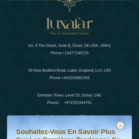
Inc. 8 The Green, Suite B, Dover, DE USA, 19901
Phone:
+13477245725
58 New Bedford Road, Luton, England, LU1 1SH
Phone:
+442034682356
Emirates Tower, Level 33, Dubai, UAE
Phone:
+971552944761
Courrier électronique
:
info@luxafar.com
Souhaitez-vous en savoir plus sur les dernières tendanc
Abonnez-vous à notre newsletter et restez informé
WhatsApp N°
:
+442034682356
Souhaitez-Vous En Savoir Plus
+971552944761