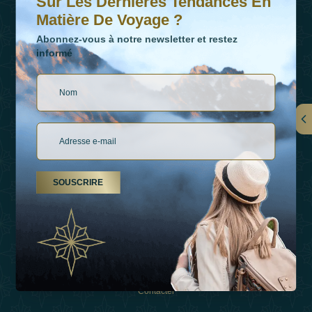
Sur Les Dernières Tendances En
Matière De Voyage ?
Abonnez-vous à notre newsletter et restez
informé
LIENS
À Propos De Nous
SOUSCRIRE
Types De Vacances
Inspirations
Expérience
Boutique
Contacter