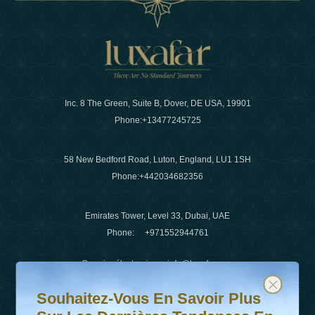
Inc. 8 The Green, Suite B, Dover, DE USA, 19901
Phone:
+13477245725
58 New Bedford Road, Luton, England, LU1 1SH
Phone:
+442034682356
Emirates Tower, Level 33, Dubai, UAE
Phone:
+971552944761
Courrier électronique
:
info@luxafar.com
Souhaitez-vous en savoir plus sur les dernières tendanc
Abonnez-vous à notre newsletter et restez informé
WhatsApp N°
:
+442034682356
Souhaitez-Vous En Savoir Plus
+971552944761