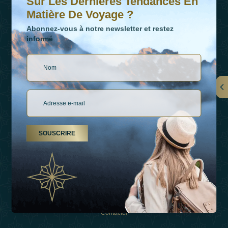
Sur Les Dernières Tendances En
Matière De Voyage ?
Abonnez-vous à notre newsletter et restez
informé
LIENS
À Propos De Nous
SOUSCRIRE
Types De Vacances
Inspirations
Expérience
Boutique
Contacter