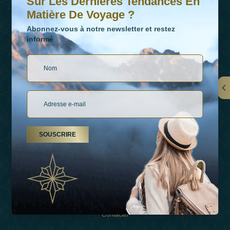
Sur Les Dernières Tendances En
Matière De Voyage ?
Abonnez-vous à notre newsletter et restez
informé
LIENS
À Propos De Nous
SOUSCRIRE
Types De Vacances
Inspirations
Expérience
Boutique
Contacter