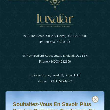
Inc. 8 The Green, Suite B, Dover, DE USA, 19901
Phone:
+13477245725
58 New Bedford Road, Luton, England, LU1 1SH
Phone:
+442034682356
Emirates Tower, Level 33, Dubai, UAE
Phone:
+971552944761
Courrier électronique
:
info@luxafar.com
Souhaitez-vous en savoir plus sur les dernières tendanc
Abonnez-vous à notre newsletter et restez informé
WhatsApp N°
:
+442034682356
Souhaitez-Vous En Savoir Plus
+971552944761