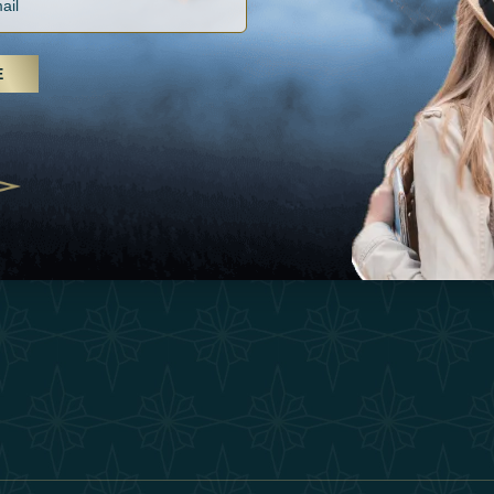
Vacances
Termes Et Conditi
, soins spa et yoga, les Émirats
Inspirations
is s'imposent comme une
E
Devenez Partenair
n de bien-être
Expérience
25
Our Team
Boutique
ivernales pour les voyageurs des
edéfinir le voyage de luxe
Contacter
2025