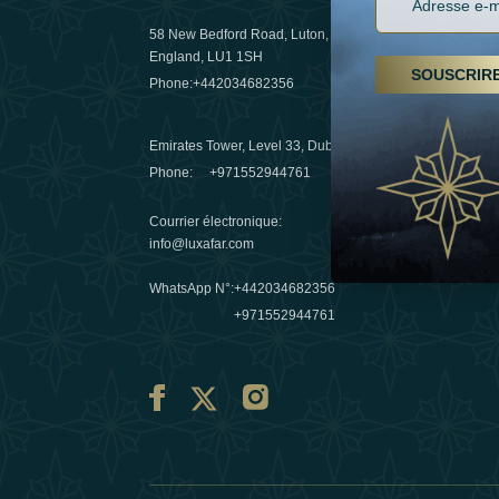
58 New Bedford Road, Luton,
Randonnées
England, LU1 1SH
arabes un
SOUSCRIR
Phone:
+442034682356
destinatio
03 April 20
Emirates Tower, Level 33, Dubai, UAE
Evasions h
Phone:
+971552944761
Émirats : r
Courrier électronique
:
10 March 
info@luxafar.com
WhatsApp N°
:
+442034682356
+971552944761