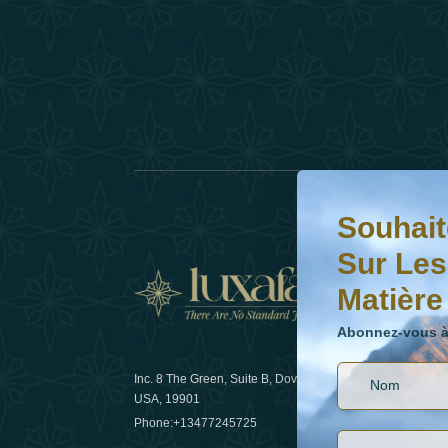
Souhaitez-vous en s
Abonnez-vous à notr
Souhait
Sur Les
Matière
Actual
Abonnez-vous à 
Inc. 8 The Green, Suite B, Dover, DE
Comment l
USA, 19901
les voyage
Phone:
+13477245725
29 April 20