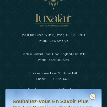
Inc. 8 The Green, Suite B, Dover, DE USA, 19901
Phone:
+13477245725
58 New Bedford Road, Luton, England, LU1 1SH
Phone:
+442034682356
Emirates Tower, Level 33, Dubai, UAE
Phone:
+971552944761
Courrier électronique
:
info@luxafar.com
Souhaitez-vous en savoir plus sur les dernières tendanc
Abonnez-vous à notre newsletter et restez informé
WhatsApp N°
:
+442034682356
Souhaitez-Vous En Savoir Plus
+971552944761