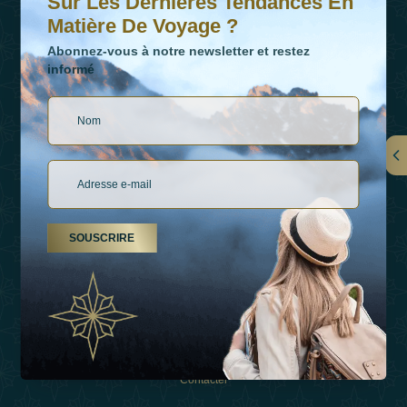
Sur Les Dernières Tendances En
Matière De Voyage ?
Abonnez-vous à notre newsletter et restez
informé
LIENS
À Propos De Nous
SOUSCRIRE
Types De Vacances
Inspirations
Expérience
Boutique
Contacter