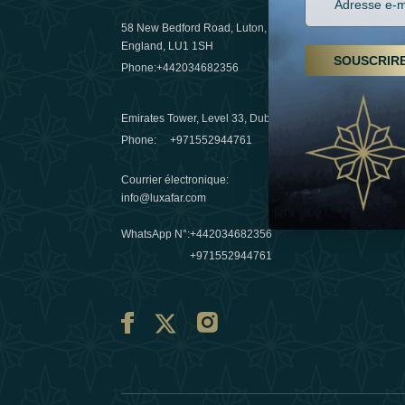
58 New Bedford Road, Luton,
Randonnées
England, LU1 1SH
arabes un
SOUSCRIR
Phone:
+442034682356
destinatio
03 April 20
Emirates Tower, Level 33, Dubai, UAE
Evasions h
Phone:
+971552944761
Émirats : r
Courrier électronique
:
10 March 
info@luxafar.com
WhatsApp N°
:
+442034682356
+971552944761