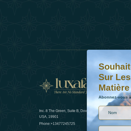
Souhaitez-vous en s
Abonnez-vous à notr
Souhait
Sur Les
Matière
Actual
Abonnez-vous à 
Inc. 8 The Green, Suite B, Dover, DE
Comment l
USA, 19901
les voyage
Phone:
+13477245725
29 April 20