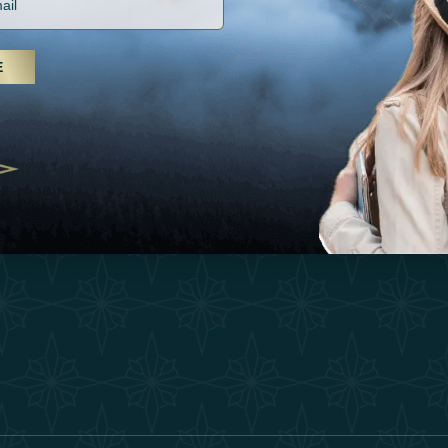
Vacances
Termes Et Conditi
, soins spa et yoga, les Émirats
Inspirations
is s'imposent comme une
E
Devenez Partenair
n de bien-être
Expérience
25
Our Team
Boutique
ivernales pour les voyageurs des
edéfinir le voyage de luxe
Contacter
2025