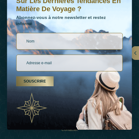
Sur Les Dernières Tendances En
Matière De Voyage ?
Abonnez-vous à notre newsletter et restez
informé
LIENS
À Propos De Nous
SOUSCRIRE
Types De Vacances
Inspirations
Expérience
Boutique
Contacter