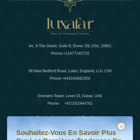
Inc. 8 The Green, Suite B, Dover, DE USA, 19901
Phone:
+13477245725
58 New Bedford Road, Luton, England, LU1 1SH
Phone:
+442034682356
Emirates Tower, Level 33, Dubai, UAE
Phone:
+971552944761
Courrier électronique
:
info@luxafar.com
Souhaitez-vous en savoir plus sur les dernières tendanc
Abonnez-vous à notre newsletter et restez informé
WhatsApp N°
:
+442034682356
Souhaitez-Vous En Savoir Plus
+971552944761