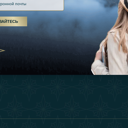
Файлов Cookie
Источники
Вдохновения
оды, спа-процедуры и йога: ОАЭ
Положения И Усл
я велнес-центром
Опыт
ВАЙТЕСЬ
Станьте Партнер
25
Магазин
Our Team
утешествия для
Связаться
енников из Эмиратов:
деление роскошного путешествия
2025