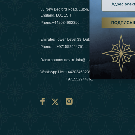
58 New Bedford Road, Luton,
Пешие пох
England, LU1 1SH
становятс
ПОДПИСЫ
Phone:
+442034682356
03 April 20
Emirates Tower, Level 33, Dubai, UAE
Зимние п
Phone:
+971552944761
путешеств
переопре
Электронная почта
:
info@luxafar.com
10 March 
WhatsApp Нет
:
+442034682356
+971552944761