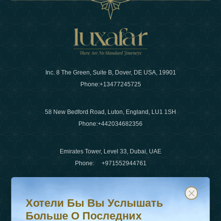
Inc. 8 The Green, Suite B, Dover, DE USA, 19901
Phone:
+13477245725
58 New Bedford Road, Luton, England, LU1 1SH
Phone:
+442034682356
Emirates Tower, Level 33, Dubai, UAE
Phone:
+971552944761
Хотели бы вы услышать больше о последних тенденц
Подпишитесь на нашу рассылку и будьте в курсе
Электронная почта
:
info@luxafar.com
Хотели Бы Вы Услышать
WhatsApp Нет
:
+442034682356
Больше О Последних
+971552944761