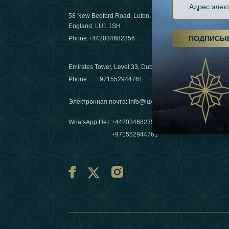
58 New Bedford Road, Luton,
Пешие пох
England, LU1 1SH
становятс
ПОДПИСЫ
Phone:
+442034682356
03 April 20
Emirates Tower, Level 33, Dubai, UAE
Зимние п
Phone:
+971552944761
путешеств
переопре
Электронная почта
:
info@luxafar.com
10 March 
WhatsApp Нет
:
+442034682356
+971552944761