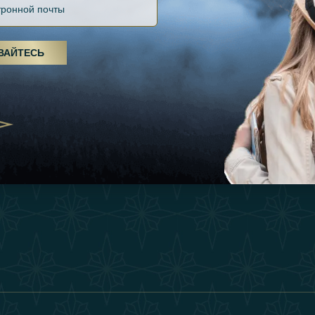
Файлов Cookie
Источники
Вдохновения
оды, спа-процедуры и йога: ОАЭ
Положения И Усл
я велнес-центром
Опыт
ВАЙТЕСЬ
Станьте Партнер
25
Магазин
Our Team
утешествия для
Связаться
енников из Эмиратов:
деление роскошного путешествия
2025