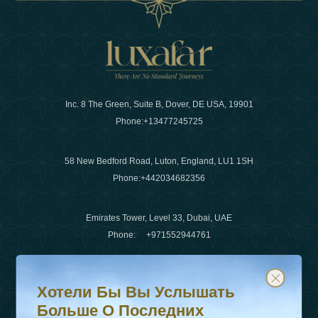
Inc. 8 The Green, Suite B, Dover, DE USA, 19901
Phone:
+13477245725
58 New Bedford Road, Luton, England, LU1 1SH
Phone:
+442034682356
Emirates Tower, Level 33, Dubai, UAE
Phone:
+971552944761
Хотели бы вы услышать больше о последних тенденц
Подпишитесь на нашу рассылку и будьте в курсе
Электронная почта
:
info@luxafar.com
Хотели Бы Вы Услышать
WhatsApp Нет
:
+442034682356
Больше О Последних
+971552944761