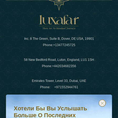
Inc. 8 The Green, Suite B, Dover, DE USA, 19901
Phone:
+13477245725
58 New Bedford Road, Luton, England, LU1 1SH
Phone:
+442034682356
Emirates Tower, Level 33, Dubai, UAE
Phone:
+971552944761
Хотели бы вы услышать больше о последних тенденц
Подпишитесь на нашу рассылку и будьте в курсе
Электронная почта
:
info@luxafar.com
Хотели Бы Вы Услышать
WhatsApp Нет
:
+442034682356
Больше О Последних
+971552944761