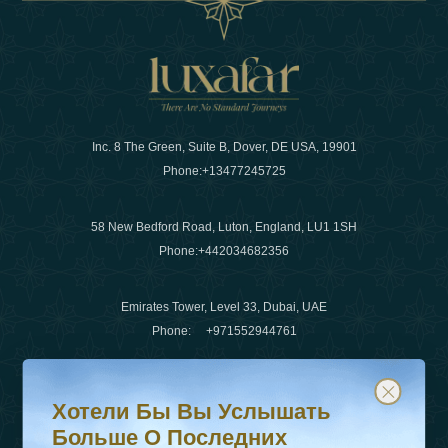
Inc. 8 The Green, Suite B, Dover, DE USA, 19901
Phone:
+13477245725
58 New Bedford Road, Luton, England, LU1 1SH
Phone:
+442034682356
Emirates Tower, Level 33, Dubai, UAE
Phone:
+971552944761
Хотели бы вы услышать больше о последних тенденц
Подпишитесь на нашу рассылку и будьте в курсе
Электронная почта
:
info@luxafar.com
Хотели Бы Вы Услышать
WhatsApp Нет
:
+442034682356
Больше О Последних
+971552944761