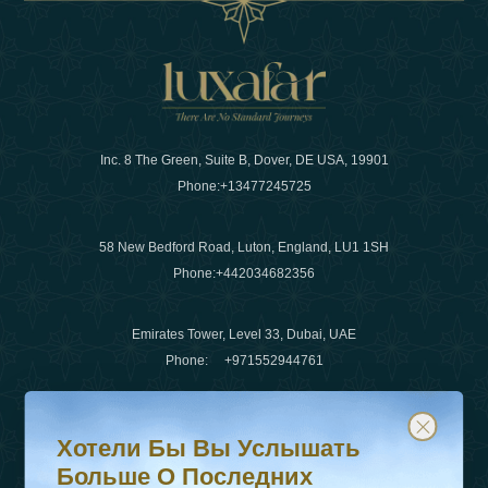
Inc. 8 The Green, Suite B, Dover, DE USA, 19901
Phone:
+13477245725
58 New Bedford Road, Luton, England, LU1 1SH
Phone:
+442034682356
Emirates Tower, Level 33, Dubai, UAE
Phone:
+971552944761
Хотели бы вы услышать больше о последних тенденц
Подпишитесь на нашу рассылку и будьте в курсе
Электронная почта
:
info@luxafar.com
Хотели Бы Вы Услышать
WhatsApp Нет
:
+442034682356
Больше О Последних
+971552944761