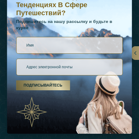
Тенденциях В Сфере
Путешествий?
Подпишитесь на нашу рассылку и будьте в
курсе
Ссылки
О Нас
ПОДПИСЫВАЙТЕСЬ
Виды Отдыха
Источники Вдохновения
Опыт
Магазин
Связаться