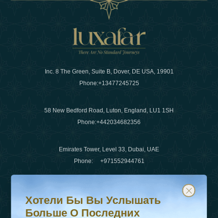
Inc. 8 The Green, Suite B, Dover, DE USA, 19901
Phone:
+13477245725
58 New Bedford Road, Luton, England, LU1 1SH
Phone:
+442034682356
Emirates Tower, Level 33, Dubai, UAE
Phone:
+971552944761
Хотели бы вы услышать больше о последних тенденц
Подпишитесь на нашу рассылку и будьте в курсе
Электронная почта
:
info@luxafar.com
Хотели Бы Вы Услышать
WhatsApp Нет
:
+442034682356
Больше О Последних
+971552944761