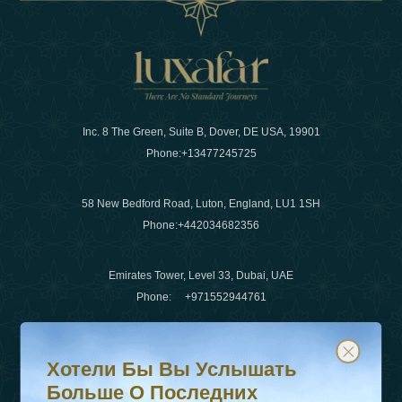
Inc. 8 The Green, Suite B, Dover, DE USA, 19901
Phone:
+13477245725
58 New Bedford Road, Luton, England, LU1 1SH
Phone:
+442034682356
Emirates Tower, Level 33, Dubai, UAE
Phone:
+971552944761
Хотели бы вы услышать больше о последних тенденц
Подпишитесь на нашу рассылку и будьте в курсе
Электронная почта
:
info@luxafar.com
Хотели Бы Вы Услышать
WhatsApp Нет
:
+442034682356
Больше О Последних
+971552944761