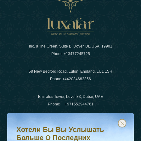
Inc. 8 The Green, Suite B, Dover, DE USA, 19901
Phone:
+13477245725
58 New Bedford Road, Luton, England, LU1 1SH
Phone:
+442034682356
Emirates Tower, Level 33, Dubai, UAE
Phone:
+971552944761
Хотели бы вы услышать больше о последних тенденц
Подпишитесь на нашу рассылку и будьте в курсе
Электронная почта
:
info@luxafar.com
Хотели Бы Вы Услышать
WhatsApp Нет
:
+442034682356
Больше О Последних
+971552944761