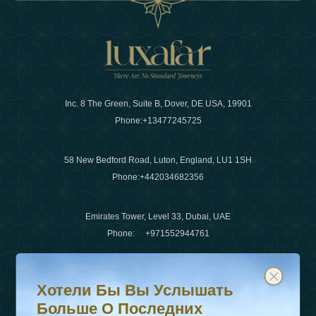
Inc. 8 The Green, Suite B, Dover, DE USA, 19901
Phone:
+13477245725
58 New Bedford Road, Luton, England, LU1 1SH
Phone:
+442034682356
Emirates Tower, Level 33, Dubai, UAE
Phone:
+971552944761
Хотели бы вы услышать больше о последних тенденц
Подпишитесь на нашу рассылку и будьте в курсе
Электронная почта
:
info@luxafar.com
Хотели Бы Вы Услышать
WhatsApp Нет
:
+442034682356
Больше О Последних
+971552944761