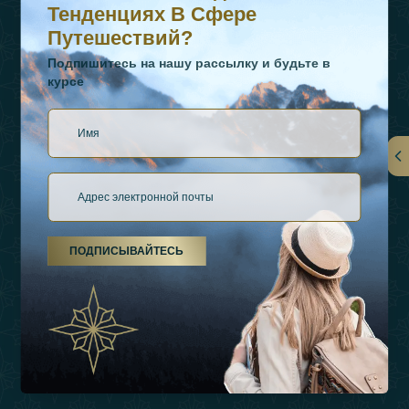
Тенденциях В Сфере
Путешествий?
Подпишитесь на нашу рассылку и будьте в
курсе
Ссылки
О Нас
ПОДПИСЫВАЙТЕСЬ
Виды Отдыха
Источники Вдохновения
Опыт
Магазин
Связаться