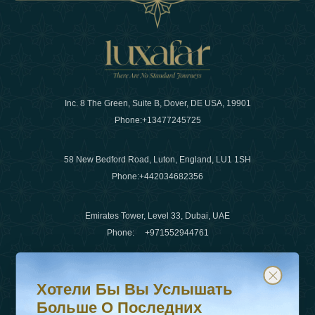
Inc. 8 The Green, Suite B, Dover, DE USA, 19901
Phone:
+13477245725
58 New Bedford Road, Luton, England, LU1 1SH
Phone:
+442034682356
Emirates Tower, Level 33, Dubai, UAE
Phone:
+971552944761
Хотели бы вы услышать больше о последних тенденц
Подпишитесь на нашу рассылку и будьте в курсе
Электронная почта
:
info@luxafar.com
Хотели Бы Вы Услышать
WhatsApp Нет
:
+442034682356
Больше О Последних
+971552944761