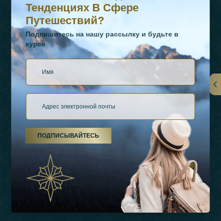
Тенденциях В Сфере
Путешествий?
Подпишитесь на нашу рассылку и будьте в
курсе
Ссылки
О Нас
ПОДПИСЫВАЙТЕСЬ
Виды Отдыха
Источники Вдохновения
Опыт
Магазин
Связаться