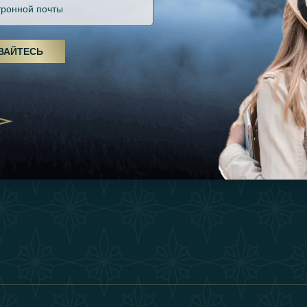
Файлов Cookie
Источники
Вдохновения
оды, спа-процедуры и йога: ОАЭ
Положения И Усл
я велнес-центром
Опыт
ВАЙТЕСЬ
Станьте Партнер
25
Магазин
Our Team
утешествия для
Связаться
енников из Эмиратов:
деление роскошного путешествия
2025