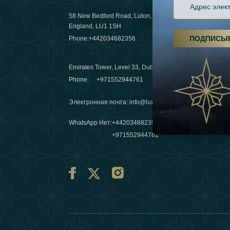
58 New Bedford Road, Luton,
Пешие пох
England, LU1 1SH
становятс
ПОДПИСЫ
Phone:
+442034682356
03 April 20
Emirates Tower, Level 33, Dubai, UAE
Зимние п
Phone:
+971552944761
путешеств
переопре
Электронная почта
:
info@luxafar.com
10 March 
WhatsApp Нет
:
+442034682356
+971552944761