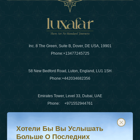
Inc. 8 The Green, Suite B, Dover, DE USA, 19901
Phone:
+13477245725
58 New Bedford Road, Luton, England, LU1 1SH
Phone:
+442034682356
Emirates Tower, Level 33, Dubai, UAE
Phone:
+971552944761
Хотели бы вы услышать больше о последних тенденц
Подпишитесь на нашу рассылку и будьте в курсе
Электронная почта
:
info@luxafar.com
Хотели Бы Вы Услышать
WhatsApp Нет
:
+442034682356
Больше О Последних
+971552944761