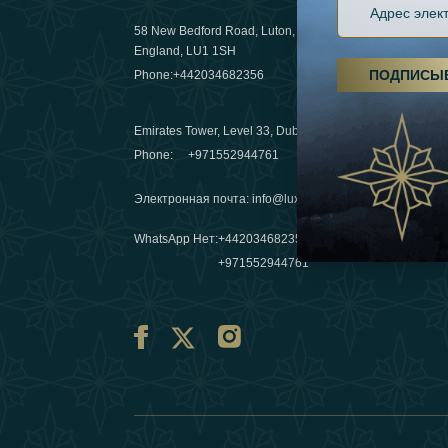
58 New Bedford Road, Luton,
Пешие пох
England, LU1 1SH
становятс
ПОДПИСЫ
Phone:
+442034682356
03 April 20
Emirates Tower, Level 33, Dubai, UAE
Зимние п
Phone:
+971552944761
путешеств
переопре
Электронная почта
:
info@luxafar.com
10 March 
WhatsApp Нет
:
+442034682356
+971552944761