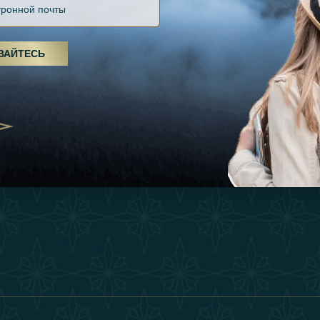
Файлов Cookie
Источники
Вдохновения
оды, спа-процедуры и йога: ОАЭ
Положения И Усл
я велнес-центром
Опыт
ВАЙТЕСЬ
Станьте Партнер
25
Магазин
Our Team
утешествия для
Связаться
енников из Эмиратов:
деление роскошного путешествия
2025