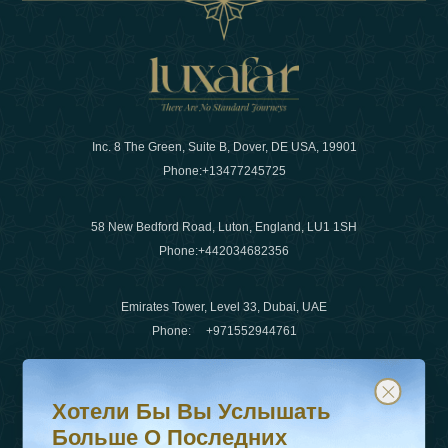
Inc. 8 The Green, Suite B, Dover, DE USA, 19901
Phone:
+13477245725
58 New Bedford Road, Luton, England, LU1 1SH
Phone:
+442034682356
Emirates Tower, Level 33, Dubai, UAE
Phone:
+971552944761
Хотели бы вы услышать больше о последних тенденц
Подпишитесь на нашу рассылку и будьте в курсе
Электронная почта
:
info@luxafar.com
Хотели Бы Вы Услышать
WhatsApp Нет
:
+442034682356
Больше О Последних
+971552944761