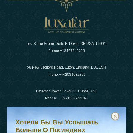
Inc. 8 The Green, Suite B, Dover, DE USA, 19901
Phone:
+13477245725
58 New Bedford Road, Luton, England, LU1 1SH
Phone:
+442034682356
Emirates Tower, Level 33, Dubai, UAE
Phone:
+971552944761
Хотели бы вы услышать больше о последних тенденц
Подпишитесь на нашу рассылку и будьте в курсе
Электронная почта
:
info@luxafar.com
Хотели Бы Вы Услышать
WhatsApp Нет
:
+442034682356
Больше О Последних
+971552944761