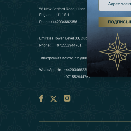
58 New Bedford Road, Luton,
Пешие пох
England, LU1 1SH
становятс
ПОДПИСЫ
Phone:
+442034682356
03 April 20
Emirates Tower, Level 33, Dubai, UAE
Зимние п
Phone:
+971552944761
путешеств
переопре
Электронная почта
:
info@luxafar.com
10 March 
WhatsApp Нет
:
+442034682356
+971552944761