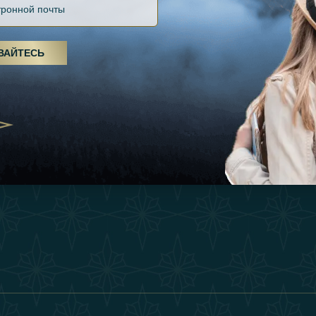
Файлов Cookie
Источники
Вдохновения
оды, спа-процедуры и йога: ОАЭ
Положения И Усл
я велнес-центром
Опыт
ВАЙТЕСЬ
Станьте Партнер
25
Магазин
Our Team
утешествия для
Связаться
енников из Эмиратов:
деление роскошного путешествия
2025