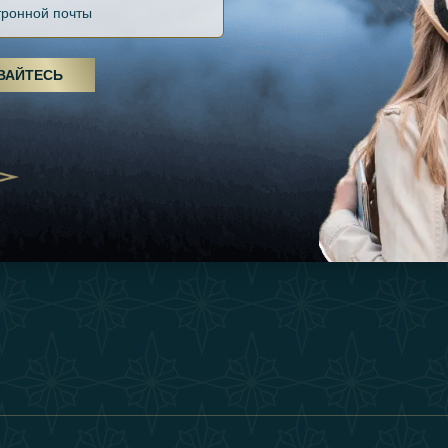
Файлов Cookie
Источники
Вдохновения
оды, спа-процедуры и йога: ОАЭ
Положения И Усл
я велнес-центром
Опыт
ВАЙТЕСЬ
Станьте Партнер
25
Магазин
Our Team
утешествия для
Связаться
енников из Эмиратов:
деление роскошного путешествия
2025