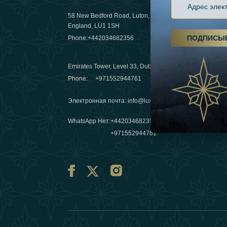
58 New Bedford Road, Luton,
Пешие пох
England, LU1 1SH
становятс
ПОДПИСЫ
Phone:
+442034682356
03 April 20
Emirates Tower, Level 33, Dubai, UAE
Зимние п
Phone:
+971552944761
путешеств
переопре
Электронная почта
:
info@luxafar.com
10 March 
WhatsApp Нет
:
+442034682356
+971552944761