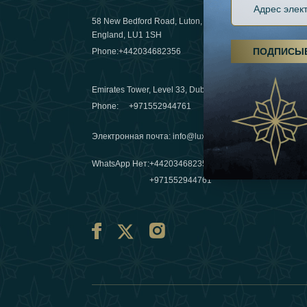
58 New Bedford Road, Luton,
Пешие пох
England, LU1 1SH
становятс
ПОДПИСЫ
Phone:
+442034682356
03 April 20
Emirates Tower, Level 33, Dubai, UAE
Зимние п
Phone:
+971552944761
путешеств
переопре
Электронная почта
:
info@luxafar.com
10 March 
WhatsApp Нет
:
+442034682356
+971552944761