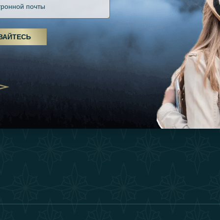
Файлов Cookie
Источники
Вдохновения
оды, спа-процедуры и йога: ОАЭ
Положения И Усл
я велнес-центром
Опыт
ВАЙТЕСЬ
Станьте Партнер
25
Магазин
Our Team
утешествия для
Связаться
енников из Эмиратов:
деление роскошного путешествия
2025