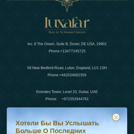
Inc. 8 The Green, Suite B, Dover, DE USA, 19901
Phone:
+13477245725
58 New Bedford Road, Luton, England, LU1 1SH
Phone:
+442034682356
Emirates Tower, Level 33, Dubai, UAE
Phone:
+971552944761
Хотели бы вы услышать больше о последних тенденц
Подпишитесь на нашу рассылку и будьте в курсе
Электронная почта
:
info@luxafar.com
Хотели Бы Вы Услышать
WhatsApp Нет
:
+442034682356
Больше О Последних
+971552944761