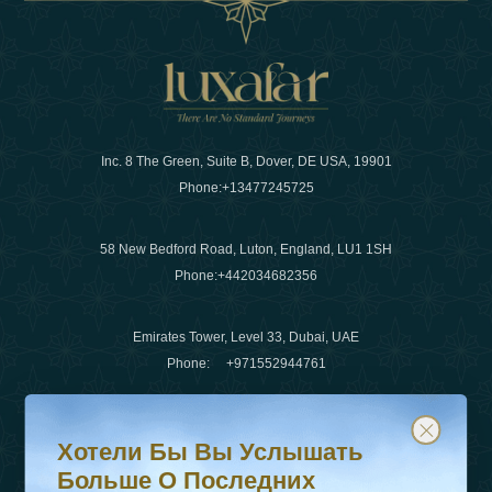
Inc. 8 The Green, Suite B, Dover, DE USA, 19901
Phone:
+13477245725
58 New Bedford Road, Luton, England, LU1 1SH
Phone:
+442034682356
Emirates Tower, Level 33, Dubai, UAE
Phone:
+971552944761
Хотели бы вы услышать больше о последних тенденц
Подпишитесь на нашу рассылку и будьте в курсе
Электронная почта
:
info@luxafar.com
Хотели Бы Вы Услышать
WhatsApp Нет
:
+442034682356
Больше О Последних
+971552944761