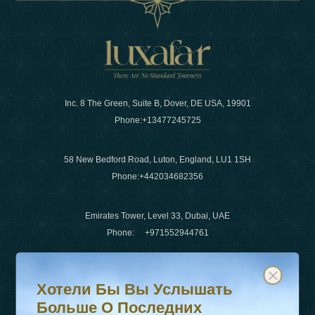
Inc. 8 The Green, Suite B, Dover, DE USA, 19901
Phone:
+13477245725
58 New Bedford Road, Luton, England, LU1 1SH
Phone:
+442034682356
Emirates Tower, Level 33, Dubai, UAE
Phone:
+971552944761
Хотели бы вы услышать больше о последних тенденц
Подпишитесь на нашу рассылку и будьте в курсе
Электронная почта
:
info@luxafar.com
Хотели Бы Вы Услышать
WhatsApp Нет
:
+442034682356
Больше О Последних
+971552944761