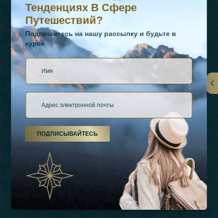
Тенденциях В Сфере
Путешествий?
Подпишитесь на нашу рассылку и будьте в
курсе
Ссылки
О Нас
ПОДПИСЫВАЙТЕСЬ
Виды Отдыха
Источники Вдохновения
Опыт
Магазин
Связаться