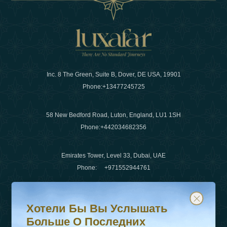
Inc. 8 The Green, Suite B, Dover, DE USA, 19901
Phone:
+13477245725
58 New Bedford Road, Luton, England, LU1 1SH
Phone:
+442034682356
Emirates Tower, Level 33, Dubai, UAE
Phone:
+971552944761
Хотели бы вы услышать больше о последних тенденц
Подпишитесь на нашу рассылку и будьте в курсе
Электронная почта
:
info@luxafar.com
Хотели Бы Вы Услышать
WhatsApp Нет
:
+442034682356
Больше О Последних
+971552944761