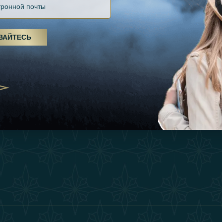
Файлов Cookie
Источники
Вдохновения
оды, спа-процедуры и йога: ОАЭ
Положения И Усл
я велнес-центром
Опыт
ВАЙТЕСЬ
Станьте Партнер
25
Магазин
Our Team
утешествия для
Связаться
енников из Эмиратов:
деление роскошного путешествия
2025