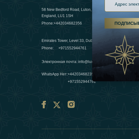
58 New Bedford Road, Luton,
Пешие пох
England, LU1 1SH
становятс
ПОДПИСЫ
Phone:
+442034682356
03 April 20
Emirates Tower, Level 33, Dubai, UAE
Зимние п
Phone:
+971552944761
путешеств
переопре
Электронная почта
:
info@luxafar.com
10 March 
WhatsApp Нет
:
+442034682356
+971552944761