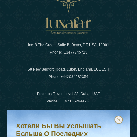
Inc. 8 The Green, Suite B, Dover, DE USA, 19901
Phone:
+13477245725
58 New Bedford Road, Luton, England, LU1 1SH
Phone:
+442034682356
Emirates Tower, Level 33, Dubai, UAE
Phone:
+971552944761
Хотели бы вы услышать больше о последних тенденц
Подпишитесь на нашу рассылку и будьте в курсе
Электронная почта
:
info@luxafar.com
Хотели Бы Вы Услышать
WhatsApp Нет
:
+442034682356
Больше О Последних
+971552944761