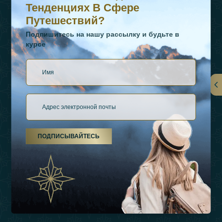
Тенденциях В Сфере
Путешествий?
Подпишитесь на нашу рассылку и будьте в
курсе
Ссылки
О Нас
ПОДПИСЫВАЙТЕСЬ
Виды Отдыха
Источники Вдохновения
Опыт
Магазин
Связаться