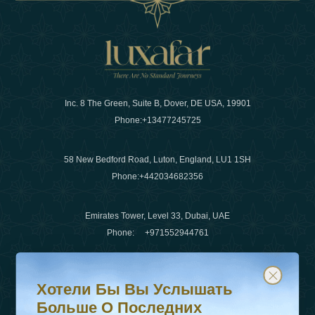
Inc. 8 The Green, Suite B, Dover, DE USA, 19901
Phone:
+13477245725
58 New Bedford Road, Luton, England, LU1 1SH
Phone:
+442034682356
Emirates Tower, Level 33, Dubai, UAE
Phone:
+971552944761
Хотели бы вы услышать больше о последних тенденц
Подпишитесь на нашу рассылку и будьте в курсе
Электронная почта
:
info@luxafar.com
Хотели Бы Вы Услышать
WhatsApp Нет
:
+442034682356
Больше О Последних
+971552944761