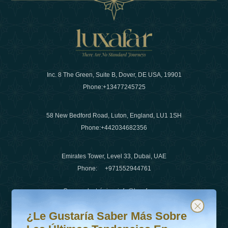
Inc. 8 The Green, Suite B, Dover, DE USA, 19901
Phone:
+13477245725
58 New Bedford Road, Luton, England, LU1 1SH
Phone:
+442034682356
Emirates Tower, Level 33, Dubai, UAE
Phone:
+971552944761
Correo electrónico
:
info@luxafar.com
¿Le gustaría saber más sobre las últimas tendencias en v
Suscríbete a nuestro boletín y mantente actualizado
Número de WhatsApp
:
+442034682356
¿Le Gustaría Saber Más Sobre
+971552944761