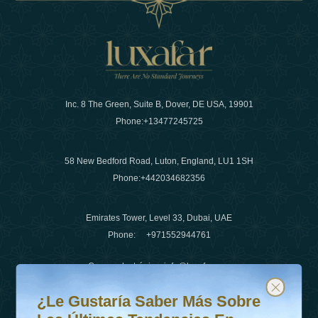
Inc. 8 The Green, Suite B, Dover, DE USA, 19901
Phone:
+13477245725
58 New Bedford Road, Luton, England, LU1 1SH
Phone:
+442034682356
Emirates Tower, Level 33, Dubai, UAE
Phone:
+971552944761
Correo electrónico
:
info@luxafar.com
¿Le gustaría saber más sobre las últimas tendencias en v
Suscríbete a nuestro boletín y mantente actualizado
Número de WhatsApp
:
+442034682356
¿Le Gustaría Saber Más Sobre
+971552944761