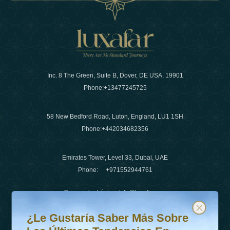
Inc. 8 The Green, Suite B, Dover, DE USA, 19901
Phone:
+13477245725
58 New Bedford Road, Luton, England, LU1 1SH
Phone:
+442034682356
Emirates Tower, Level 33, Dubai, UAE
Phone:
+971552944761
Correo electrónico
:
info@luxafar.com
¿Le gustaría saber más sobre las últimas tendencias en v
Suscríbete a nuestro boletín y mantente actualizado
Número de WhatsApp
:
+442034682356
¿Le Gustaría Saber Más Sobre
+971552944761