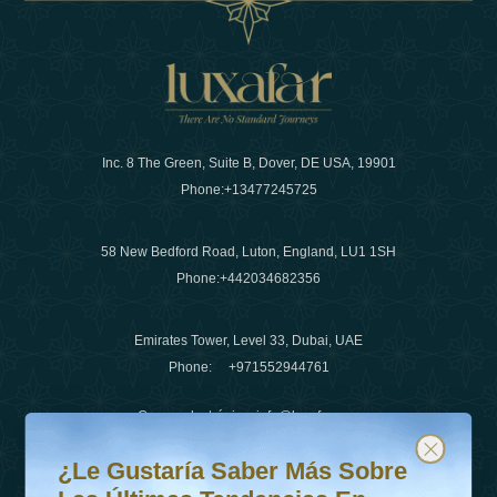
Inc. 8 The Green, Suite B, Dover, DE USA, 19901
Phone:
+13477245725
58 New Bedford Road, Luton, England, LU1 1SH
Phone:
+442034682356
Emirates Tower, Level 33, Dubai, UAE
Phone:
+971552944761
Correo electrónico
:
info@luxafar.com
¿Le gustaría saber más sobre las últimas tendencias en v
Suscríbete a nuestro boletín y mantente actualizado
Número de WhatsApp
:
+442034682356
¿Le Gustaría Saber Más Sobre
+971552944761