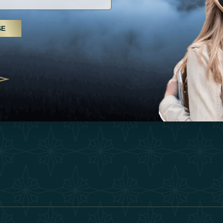
Inspiraciones
Términos Y 
, tratamientos de spa y yoga: los
SE
Esperienza
Conviértase 
Árabes Unidos se erigen como un
 bienestar
Tienda
Our Team
25
Contact
ivernales pour les voyageurs des
edéfinir le voyage de luxe
2025