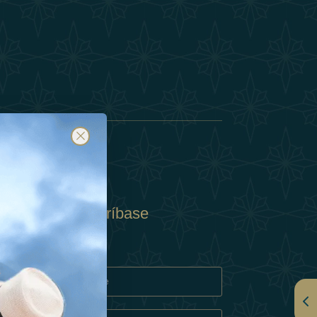
Suscríbase
y
rivacidad