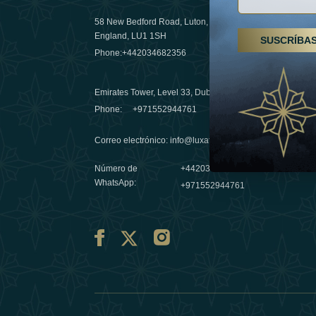
58 New Bedford Road, Luton,
Senderismo
England, LU1 1SH
SUSCRÍBA
Emiratos 
Phone:
+442034682356
destino de
03 April 20
Emirates Tower, Level 33, Dubai, UAE
Évasions h
Phone:
+971552944761
Émirats: r
Correo electrónico
:
info@luxafar.com
10 March 
Número de
+442034682356
WhatsApp
:
+971552944761