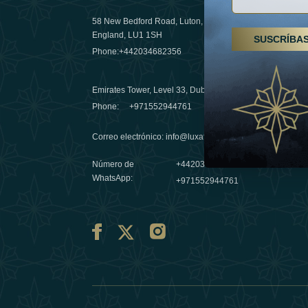
58 New Bedford Road, Luton,
Senderismo
England, LU1 1SH
SUSCRÍBA
Emiratos 
Phone:
+442034682356
destino de
03 April 20
Emirates Tower, Level 33, Dubai, UAE
Évasions h
Phone:
+971552944761
Émirats: r
Correo electrónico
:
info@luxafar.com
10 March 
Número de
+442034682356
WhatsApp
:
+971552944761