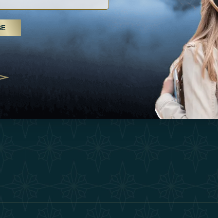
Inspiraciones
Términos Y 
, tratamientos de spa y yoga: los
SE
Esperienza
Conviértase 
Árabes Unidos se erigen como un
 bienestar
Tienda
Our Team
25
Contact
ivernales pour les voyageurs des
edéfinir le voyage de luxe
2025