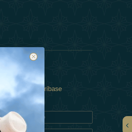
Suscríbase
y
rivacidad